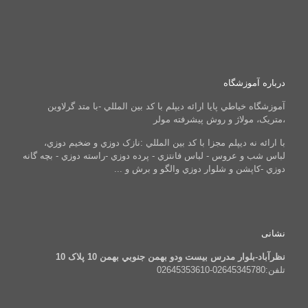
درباره آموزشگاه
آموزشگاه خياطي پايا ارائه ديپلم با کد بين المللي -با متد گرلاوين
،متريک، مولاژ و روش پيشرفته مولر
با ارائه نه ديپلم مجزا با کد بين المللي :نازک دوزي و ضخيم دوزي،
لباس شب و عروس - لباس فانتزي - پرده دوزي -راسته دوزي - بچه گانه
دوزي -کاپشن و شلوار دوزي والگو و برش و ...
نشانی
نظرآباد-بلوار مدرس بيست ودو بهمن جنوبي بهمن 10 پلاک 10
تلفن:02645345780-02645353610