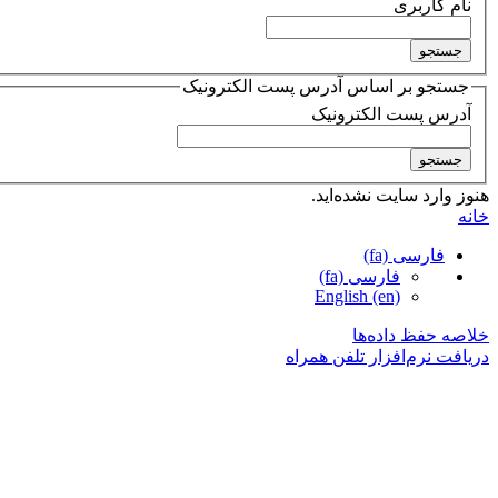
نام کاربری
جستجو بر اساس آدرس پست الکترونیک
آدرس پست الکترونیک
هنوز وارد سایت نشده‌اید.
خانه
فارسی ‎(fa)‎
فارسی ‎(fa)‎
English ‎(en)‎
خلاصه حفظ داده‌ها
دریافت نرم‌افزار تلفن همراه